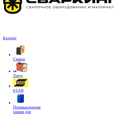
Каталог
Сварог
Торус
ESAB
Промышленная
химия для