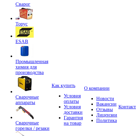
Сварог
Торус
ESAB
Промышленная
химия для
производства
Как купить
О компании
Условия
Сварочные
Новости
оплаты
аппараты
Вакансии
Условия
Контак
Отзывы
доставки
Лицензии
Гарантия
Политика
Сварочные
на товар
горелки / резаки