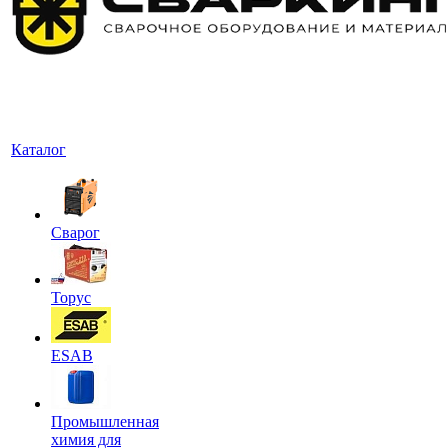
Каталог
Сварог
Торус
ESAB
Промышленная
химия для