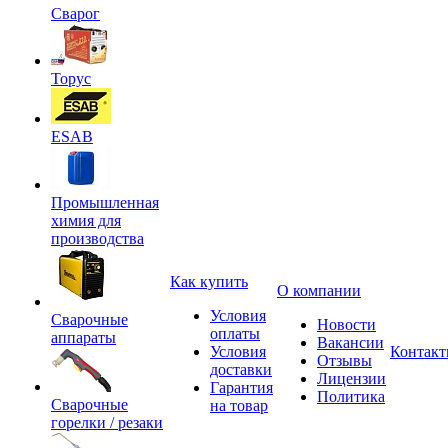
Сварог
Торус
ESAB
Промышленная
химия для
производства
Как купить
О компании
Условия
Сварочные
Новости
оплаты
аппараты
Вакансии
Условия
Контак
Отзывы
доставки
Лицензии
Гарантия
Политика
Сварочные
на товар
горелки / резаки