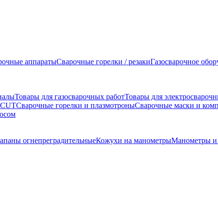
рочные аппараты
Сварочные горелки / резаки
Газосварочное обор
иалы
Товары для газосварочных работ
Товары для электросварочн
G/CUT
Сварочные горелки и плазмотроны
Сварочные маски и ком
люсом
апаны огнепреградительные
Кожухи на манометры
Манометры и