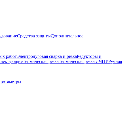
удование
Средства защиты
Дополнительное
ых работ
Электродуговая сварка и резка
Редукторы и
плектующие
Термическая резка
Термическая резка с ЧПУ
Ручная
 ротаметры