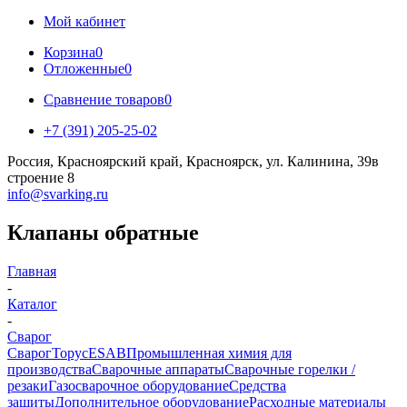
Мой кабинет
Корзина
0
Отложенные
0
Сравнение товаров
0
+7 (391) 205-25-02
Россия, Красноярский край, Красноярск, ул. Калинина, 39в
строение 8
info@svarking.ru
Клапаны обратные
Главная
-
Каталог
-
Сварог
Сварог
Торус
ESAB
Промышленная химия для
производства
Сварочные аппараты
Сварочные горелки /
резаки
Газосварочное оборудование
Средства
защиты
Дополнительное оборудование
Расходные материалы