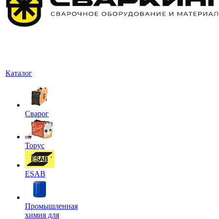
Каталог
Сварог
Торус
ESAB
Промышленная
химия для