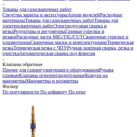
-
Товары для газосварочных работ
Средства защиты и аксессуары
Архив моделей
Расходные
материалы
Товары для газосварочных работ
Товары для
электросварочных работ
Электродуговая сварка и
резка
Редукторы и регуляторы
Газовые горелки и
резаки
Расходные части MIG/TIG/CUT
Сварочные горелки и
плазмотроны
Сварочные маски и комплектующие
Термическая
резка
Термическая резка с ЧПУ
Ручная лазерная сварка, резка и
очистка
Автоматическая сварка под флюсом
-
Клапаны обратные
Прочее для газорегулирующего оборудования
Рукава
газовые
Клапаны огнепреградительные
Кожухи на
манометры
Манометры и ротаметры
Фильтр
По популярности
По алфавиту
По цене