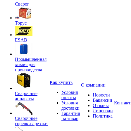
Сварог
Торус
ESAB
Промышленная
химия для
производства
Как купить
О компании
Условия
Сварочные
Новости
оплаты
аппараты
Вакансии
Условия
Контак
Отзывы
доставки
Лицензии
Гарантия
Политика
Сварочные
на товар
горелки / резаки