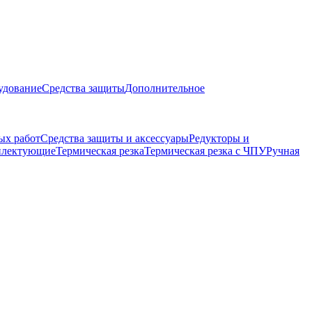
удование
Средства защиты
Дополнительное
ых работ
Средства защиты и аксессуары
Редукторы и
плектующие
Термическая резка
Термическая резка с ЧПУ
Ручная