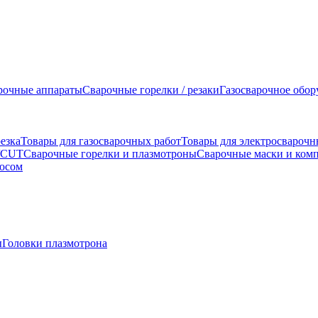
рочные аппараты
Сварочные горелки / резаки
Газосварочное обор
езка
Товары для газосварочных работ
Товары для электросварочн
G/CUT
Сварочные горелки и плазмотроны
Сварочные маски и ком
люсом
ы
Головки плазмотрона