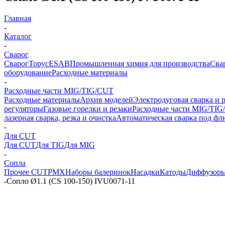
Главная
-
Каталог
-
Сварог
Сварог
Торус
ESAB
Промышленная химия для производства
Сва
оборудование
Расходные материалы
-
Расходные части MIG/TIG/CUT
Расходные материалы
Архив моделей
Электродуговая сварка и р
регуляторы
Газовые горелки и резаки
Расходные части MIG/TI
лазерная сварка, резка и очистка
Автоматическая сварка под ф
-
Для CUT
Для CUT
Для TIG
Для MIG
-
Сопла
Прочее CUT
PMX
Наборы балеринок
Насадки
Катоды
Диффузор
-
Сопло Ø1.1 (CS 100-150) IVU0071-11