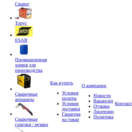
Сварог
Торус
ESAB
Промышленная
химия для
производства
Как купить
О компании
Условия
Сварочные
Новости
оплаты
аппараты
Вакансии
Условия
Контак
Отзывы
доставки
Лицензии
Гарантия
Политика
Сварочные
на товар
горелки / резаки