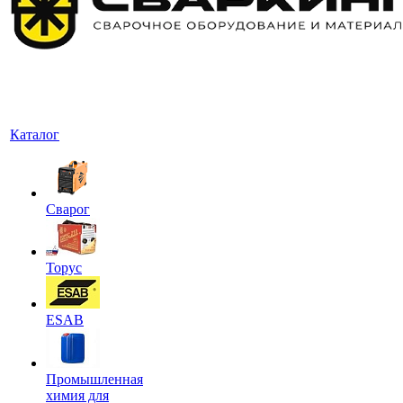
Каталог
Сварог
Торус
ESAB
Промышленная
химия для