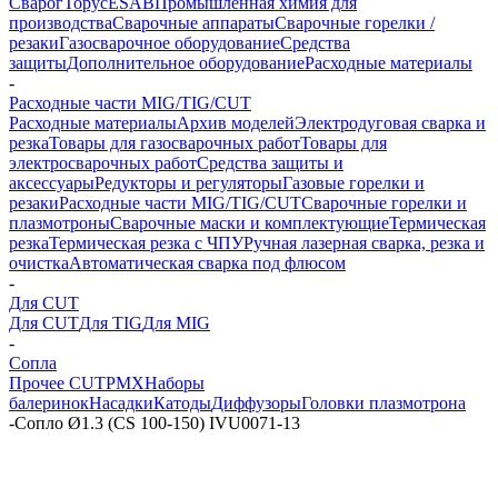
Сварог
Торус
ESAB
Промышленная химия для
производства
Сварочные аппараты
Сварочные горелки /
резаки
Газосварочное оборудование
Средства
защиты
Дополнительное оборудование
Расходные материалы
-
Расходные части MIG/TIG/CUT
Расходные материалы
Архив моделей
Электродуговая сварка и
резка
Товары для газосварочных работ
Товары для
электросварочных работ
Средства защиты и
аксессуары
Редукторы и регуляторы
Газовые горелки и
резаки
Расходные части MIG/TIG/CUT
Сварочные горелки и
плазмотроны
Сварочные маски и комплектующие
Термическая
резка
Термическая резка с ЧПУ
Ручная лазерная сварка, резка и
очистка
Автоматическая сварка под флюсом
-
Для CUT
Для CUT
Для TIG
Для MIG
-
Сопла
Прочее CUT
PMX
Наборы
балеринок
Насадки
Катоды
Диффузоры
Головки плазмотрона
-
Сопло Ø1.3 (CS 100-150) IVU0071-13