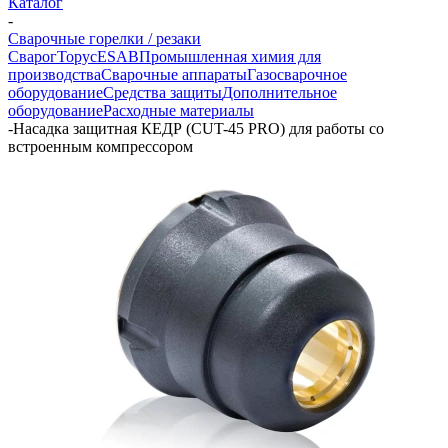
Каталог
-
Сварочные горелки / резаки
Сварог
Торус
ESAB
Промышленная химия для
производства
Сварочные аппараты
Газосварочное
оборудование
Средства защиты
Дополнительное
оборудование
Расходные материалы
-
Насадка защитная КЕДР (CUT-45 PRO) для работы со
встроенным компрессором