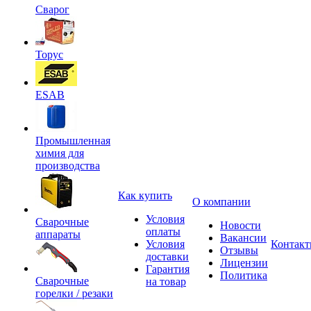
Сварог
Торус
ESAB
Промышленная
химия для
производства
Как купить
О компании
Условия
Сварочные
Новости
оплаты
аппараты
Вакансии
Условия
Контак
Отзывы
доставки
Лицензии
Гарантия
Политика
Сварочные
на товар
горелки / резаки