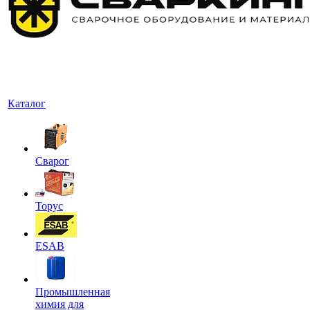
Каталог
Сварог
Торус
ESAB
Промышленная
химия для