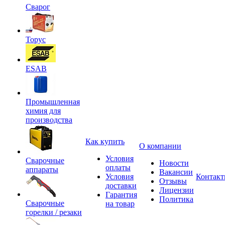
Сварог
Торус
ESAB
Промышленная
химия для
производства
Как купить
О компании
Условия
Сварочные
Новости
оплаты
аппараты
Вакансии
Условия
Контак
Отзывы
доставки
Лицензии
Гарантия
Политика
Сварочные
на товар
горелки / резаки