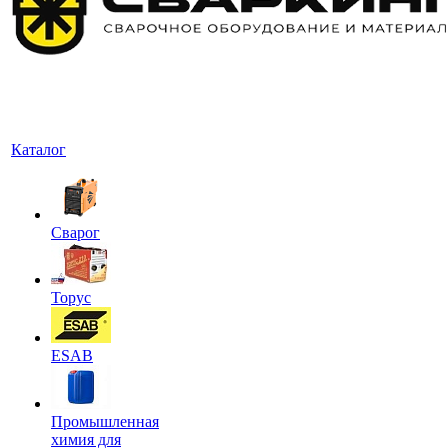
Каталог
Сварог
Торус
ESAB
Промышленная
химия для