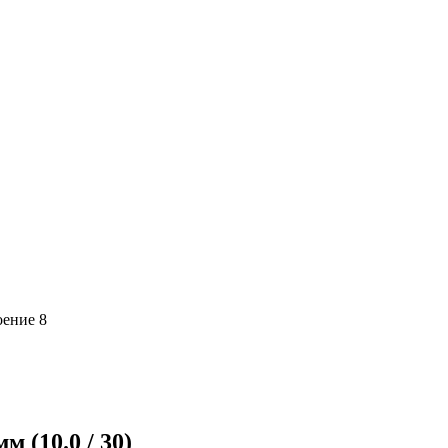
оение 8
 (10.0 / 30)