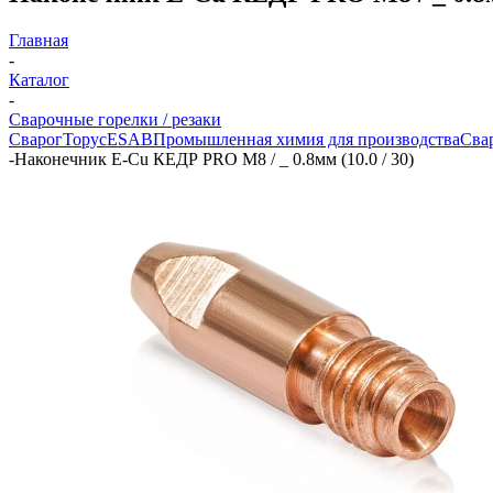
Главная
-
Каталог
-
Сварочные горелки / резаки
Сварог
Торус
ESAB
Промышленная химия для производства
Сва
-
Наконечник E-Cu КЕДР PRO М8 / _ 0.8мм (10.0 / 30)