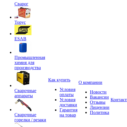
Сварог
Торус
ESAB
Промышленная
химия для
производства
Как купить
О компании
Условия
Сварочные
Новости
оплаты
аппараты
Вакансии
Условия
Контак
Отзывы
доставки
Лицензии
Гарантия
Политика
Сварочные
на товар
горелки / резаки