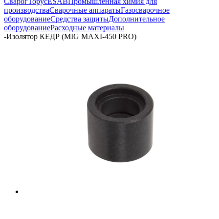
Сварог
Торус
ESAB
Промышленная химия для
производства
Сварочные аппараты
Газосварочное
оборудование
Средства защиты
Дополнительное
оборудование
Расходные материалы
-
Изолятор КЕДР (MIG MAXI-450 PRO)