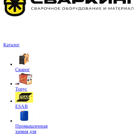
Каталог
Сварог
Торус
ESAB
Промышленная
химия для