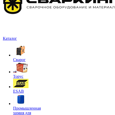
Каталог
Сварог
Торус
ESAB
Промышленная
химия для