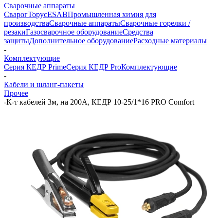
Сварочные аппараты
Сварог
Торус
ESAB
Промышленная химия для
производства
Сварочные аппараты
Сварочные горелки /
резаки
Газосварочное оборудование
Средства
защиты
Дополнительное оборудование
Расходные материалы
-
Комплектующие
Серия КЕДР Prime
Серия КЕДР Pro
Комплектующие
-
Кабели и шланг-пакеты
Прочее
-
К-т кабелей 3м, на 200А, КЕДР 10-25/1*16 PRO Comfort