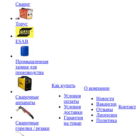
Сварог
Торус
ESAB
Промышленная
химия для
производства
Как купить
О компании
Условия
Сварочные
Новости
оплаты
аппараты
Вакансии
Условия
Контак
Отзывы
доставки
Лицензии
Гарантия
Политика
Сварочные
на товар
горелки / резаки