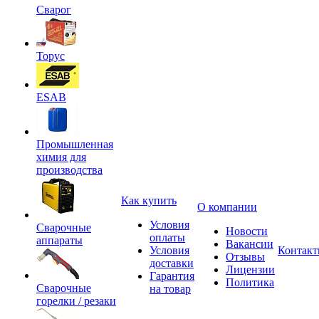
Сварог
Торус
ESAB
Промышленная
химия для
производства
Как купить
О компании
Условия
Сварочные
Новости
оплаты
аппараты
Вакансии
Условия
Контак
Отзывы
доставки
Лицензии
Гарантия
Политика
Сварочные
на товар
горелки / резаки