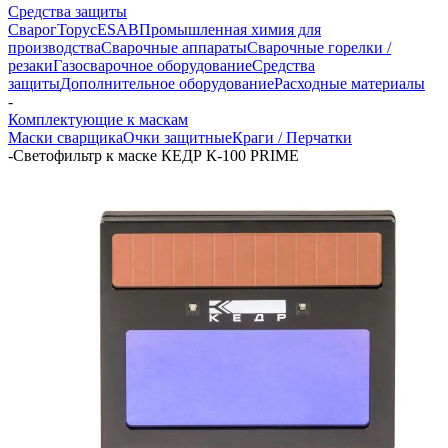
Средства защиты
Сварог
Торус
ESAB
Промышленная химия для
производства
Сварочные аппараты
Сварочные горелки /
резаки
Газосварочное оборудование
Средства
защиты
Дополнительное оборудование
Расходные материалы
-
Комплектующие к маскам
Маски сварщика
Очки защитные
Краги / Перчатки
-
Светофильтр к маске КЕДР К-100 PRIME