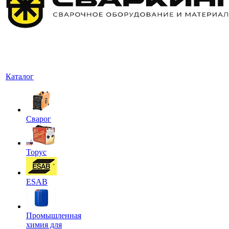
Каталог
Сварог
Торус
ESAB
Промышленная
химия для