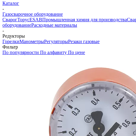
Каталог
-
Газосварочное оборудование
Сварог
Торус
ESAB
Промышленная химия для производства
Сва
оборудование
Расходные материалы
-
Редукторы
Горелки
Манометры
Регуляторы
Резаки газовые
Фильтр
По популярности
По алфавиту
По цене