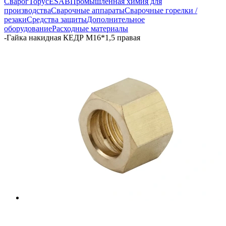
Сварог
Торус
ESAB
Промышленная химия для
производства
Сварочные аппараты
Сварочные горелки /
резаки
Средства защиты
Дополнительное
оборудование
Расходные материалы
-
Гайка накидная КЕДР М16*1,5 правая