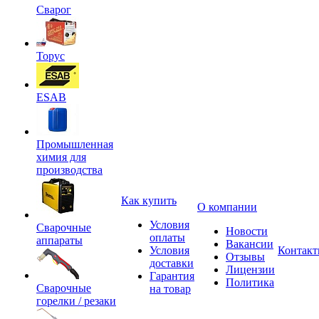
Сварог
Торус
ESAB
Промышленная
химия для
производства
Как купить
О компании
Условия
Сварочные
Новости
оплаты
аппараты
Вакансии
Условия
Контак
Отзывы
доставки
Лицензии
Гарантия
Политика
Сварочные
на товар
горелки / резаки