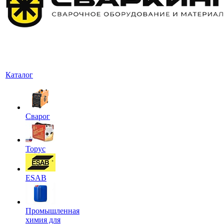
Каталог
Сварог
Торус
ESAB
Промышленная
химия для