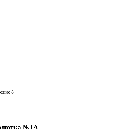
оение 8
Малютка №1А