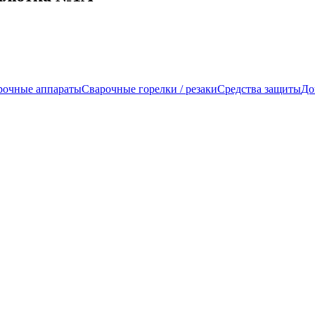
рочные аппараты
Сварочные горелки / резаки
Средства защиты
До