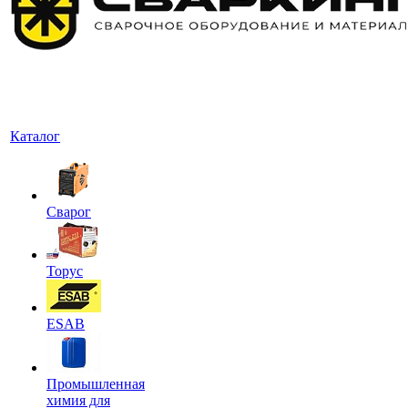
Каталог
Сварог
Торус
ESAB
Промышленная
химия для