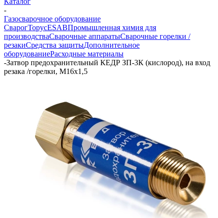
Каталог
-
Газосварочное оборудование
Сварог
Торус
ESAB
Промышленная химия для
производства
Сварочные аппараты
Сварочные горелки /
резаки
Средства защиты
Дополнительное
оборудование
Расходные материалы
-
Затвор предохранительный КЕДР ЗП-3К (кислород), на вход
резака /горелки, М16х1,5