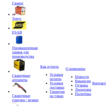
Сварог
Торус
ESAB
Промышленная
химия для
производства
Как купить
О компании
Условия
Сварочные
Новости
оплаты
аппараты
Вакансии
Условия
Контак
Отзывы
доставки
Лицензии
Гарантия
Политика
Сварочные
на товар
горелки / резаки