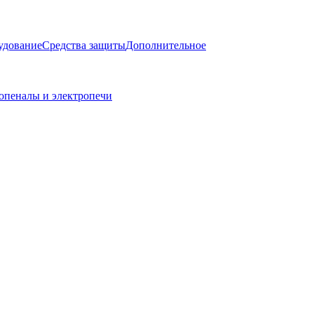
удование
Средства защиты
Дополнительное
опеналы и электропечи