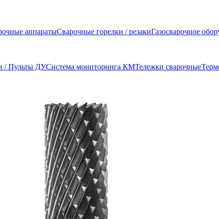
рочные аппараты
Сварочные горелки / резаки
Газосварочное обор
и / Пульты ДУ
Система мониторинга КМ
Тележки сварочные
Терм