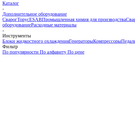
Каталог
-
Дополнительное оборудование
Сварог
Торус
ESAB
Промышленная химия для производства
Сва
оборудование
Расходные материалы
-
Инструменты
Блоки жидкостного охлаждения
Генераторы
Компрессоры
Педал
Фильтр
По популярности
По алфавиту
По цене